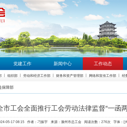
党建工作
新闻中心
工作动态
部
组织部
劳动和经济工作部
财务和资产管理部
网络和宣传工作部
经
益保障部
全市工会全面推行工会劳动法律监督“一函两
024-05-17 08:15
作者：
刁振宇
来源：
滁州市总工会
阅读次数：
276
次
字体：[