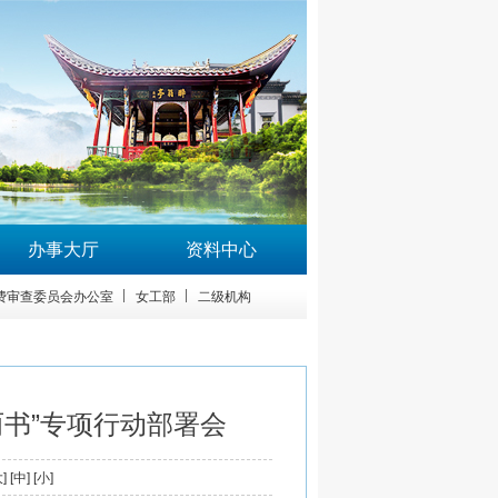
办事大厅
资料中心
费审查委员会办公室
女工部
二级机构
书”专项行动部署会
大
] [
中
] [
小
]