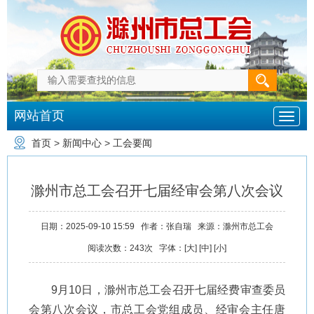
网站首页
首页
>
新闻中心
>
工会要闻
滁州市总工会召开七届经审会第八次会议
日期：
2025-09-10 15:59
作者：
张自瑞
来源：
滁州市总工会
阅读次数：
243
次
字体：[
大
] [
中
] [
小
]
9月10日，滁州市总工会召开七届经费审查委员
会第八次会议，市总工会党组成员、经审会主任唐