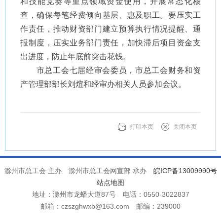
和技能竞赛等重点领域资金使用，开展常态化核
查，确保每笔经费倾向基层、惠及职工。要压实工
作责任，推动财资部门建立预算执行情况提醒、通
报制度，压实业务部门责任，加快滞后项目资金支
出进度，防止年底前突击花钱。
市总工会七届经审会委员，市总工会财务和资
产管理部部长刘煊和经审办相关人员参加会议。
打印本页
关闭本页
滁州市总工会 主办
滁州市总工会网宣部 承办
皖ICP备13009990号
站点地图
地址：滁州市龙蟠大道87号
电话：0550-3022837
邮箱：czszghwxb@163.com
邮编：239000