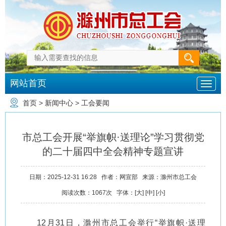
网站首页
首页
>
新闻中心
>
工会要闻
市总工会开展“举旗帜·送理论”学习贯彻党
的二十届四中全会精神专题宣讲
日期：
2025-12-31 16:28
作者：
网宣部
来源：
滁州市总工会
阅读次数：
1067
次
字体：[
大
] [
中
] [
小
]
12月31日，滁州市总工会举行“举旗帜·送理