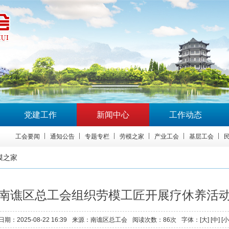
党建工作
新闻中心
工作动态
工会要闻
通知公告
专题专栏
劳模之家
产业工会
基层工会
模之家
南谯区总工会组织劳模工匠开展疗休养活
日期：
2025-08-22 16:39
来源：
南谯区总工会
阅读次数：
86
次
字体：[
大
] [
中
] [