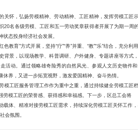
的关怀，弘扬劳模精神、劳动精神、工匠精神，发挥劳模工匠
织20名各级劳模、工匠和五一劳动奖章获得者开展了为期一周
神状态投身经济社会发展。
红色教育”方式开展，坚持“疗”“养”并重、“教”“乐”结合，充
史背景，以现场教学、科普调研、户外健身、专题讲座等方式
步走活动。通过领略雄奇险秀的自然风光、参观人文历史物件和
康休养，又进一步拓宽视野，激发爱国精神、奋斗热情。
劳模工匠服务管理工作作为重中之重，通过持续健全劳模工匠
强劳模工匠的荣誉感、获得感和幸福感。下一步，区总工会将
动载体、精准对接劳模工匠需求，持续深化劳模工匠关怀工作，
好社会氛围。