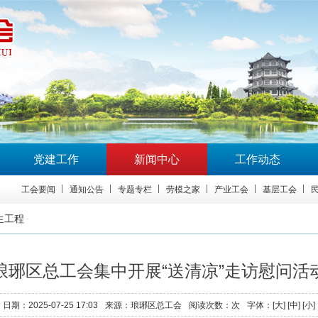
党建工作
新闻中心
工作动态
工会要闻
通知公告
专题专栏
劳模之家
产业工会
基层工会
生工程
琅琊区总工会集中开展“送清凉”走访慰问活
日期：
2025-07-25 17:03
来源：
琅琊区总工会
阅读次数：
次
字体：[
大
] [
中
] [
小
]