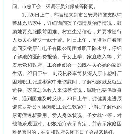
问。市总工会二级调研员刘保成等陪同。
1月26日上午，熊言松来到市公安局特警支队辅
警林光旭家中，详细询问孩子病情及治疗情况，鼓
励她要克服眼前困难、树立生活信心，并要求随行
人员关心帮扶一线干警。同日上午，单培登门看望
慰问安徽康佳电子有限公司困难职工陈永琴，仔细
了解她的医药费报销、子女上学、家庭收入等，并
表示党和政府、工会组织会一如既往关心她的家庭
生活。27日下午，刘茂松轻车简从深入原市塑料厂
困难职工张道彬家中走访慰问，了解他致残及就业
途径、家庭总体收入来源等情况，嘱咐他要保重身
体，遇到困难及时反映。28日上午，龚健勇走进原
诺克罗斯公司困难职工张仁乾家中，详细了解他的
尿毒症透析费用、爱人身体状况、子女就业等，对
他能乐观面对、积极治疗表示肯定，并表示家庭困
难是暂时的，在党和政府关怀下日子会越来越好。