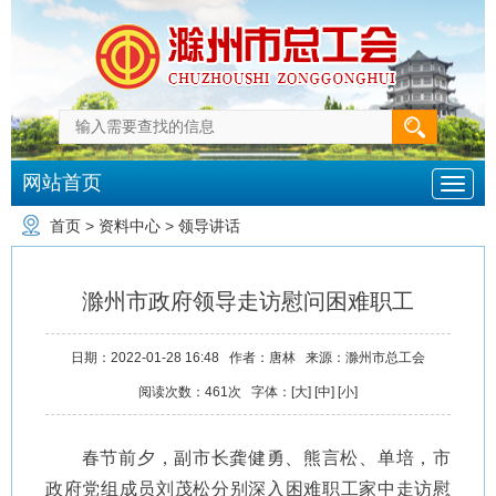
网站首页
首页
>
资料中心
>
领导讲话
滁州市政府领导走访慰问困难职工
日期：
2022-01-28 16:48
作者：
唐林
来源：
滁州市总工会
阅读次数：
461
次
字体：[
大
] [
中
] [
小
]
春节前夕，副市长龚健勇、熊言松、单培，市
政府党组成员刘茂松分别深入困难职工家中走访慰